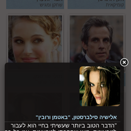
קומיקאית
שחקן ומגיש
בן סטילר,
נטלי פורטמן,
שחקן
"ברבור שחור"
אלישיה סילברסטון, "באטמן ורובין"
"הדבר הטוב ביותר שעשיתי בחיי הוא לעבור