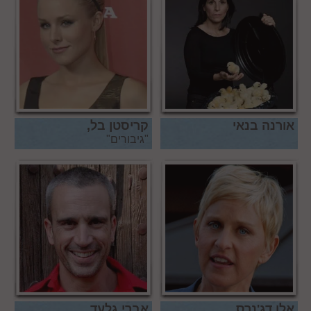
אורנה בנאי
קריסטן בל,
"גיבורים"
אלן דג'נרס,
אברי גלעד,