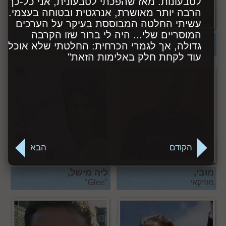
לטבעונות. מאז שהפכתי לטבעונית, אני כל-כך
הרבה יותר מאושרת, אנרגטית ובטוחה בעצמי.
עשיתי החלטה המבוססת בעיקר על הערכים
המוסריים שלי... היה לי ברור שזו הקרבה
מישל פייפר,
אלישיה סילברסטון,
גדולה, אך לגמרי הכרחית: החלטתי שלא אוכל
שחקנית
"באטמן ורובין"
עוד לקחת חלק באלימות הזאת"
הקודם
הבא
ליה מישל,
מוזיקאי
"Glee"