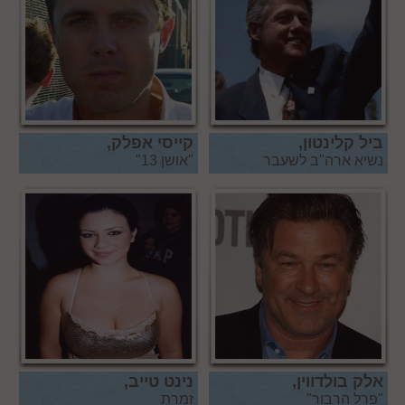
ביל קלינטון,
קייסי אפלק,
נשיא ארה"ב לשעבר
"אושן 13"
אלק בולדווין,
נינט טייב,
"פרל הרבור"
זמרת