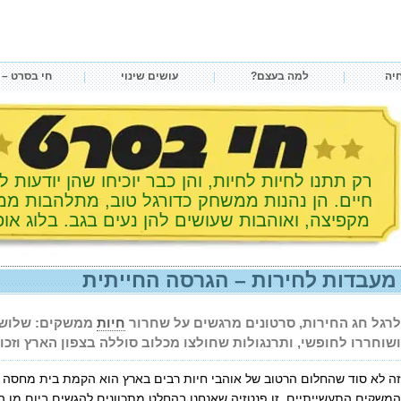
חיה
למה בעצם?
עושים שינוי
חי בסרט – 
רק תתנו ל
חיות
לחיות, והן כבר יוכיחו שהן יודעות 
חיים. הן נהנות ממשחק כדורגל טוב, מתלהבות ממו
מקפיצה, ואוהבות שעושים להן נעים בגב. בלוג אופ
מעבדות לחירות – הגרסה החייתית
לרגל חג החירות, סרטונים מרגשים על שחרור
חיות
ממשקים: שלושה
ושוחררו לחופשי, ותרנגולות שחולצו מכלוב סוללה בצפון הארץ וזכו
זה לא סוד שהחלום הרטוב של אוהבי חיות רבים בארץ הוא הקמת בית מחסה לח
המשקים התעשייתיים. זו פנטזיה שאנחנו בהחלט מתכוונים להגשים ביום מן ה