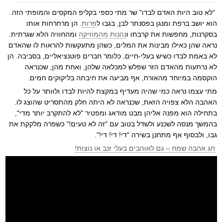
"לא טוב היות האדם לבדו" שר מתי כספי בקליפ המקסים והמופתי הזה.
הוא יושב ברפת ומנגן בפסנתר לבן, בגבו ל
פרות
. הן מרחרחות אותו
בסקרנות, מחפשות את קרבתו ו
נהנות מהמוזיקה
ומהחוויה הלא שגרתית.
נראה שהן כאילו מבינות את המלים, כשהן מתעקשות להראות לו שהאדם
לא באמת לבדו כשיש בעלי-חיים, כלומר חברים פוטנציאליים, בסביבה. הן
לא נרתעות מהאדם הזר שפלש למכלאה שלהן, ואחת מהן, שכנראה
הוקסמה במיוחד מהאורח, אף מביעה את חיבתה בליקוקים חמים.
מתי עצמו נראה כמי שהיה מעדיף במקצת להיות לבדו ולוותר על כל
האהבה הלא צפויה הזאת, שכנראה לא היתה חלק מהתסריט שהוצג לו.
בתחילה הוא מפנה אליהן מבט מודאג ומפטיר "לא להתקרב יותר מדי",
בהמשך מנסה לשכנע ולשדל בטוב עם "זה לא טעים!" כשפרה מלקקת את
גבו, ולבסוף אף מתחנן בשירה "די! די! די!".
חג אהבה שמח – גם לאוהבים בעלי זנב או נוצות!