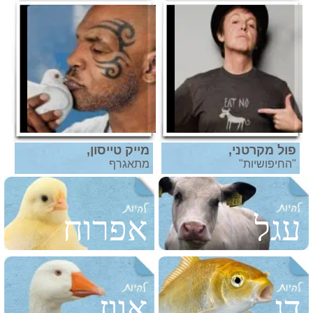
פול מקרטני,
מייק טייסון,
"החיפושיות"
מתאגרף
עגל
אפרוח
דג
אווז