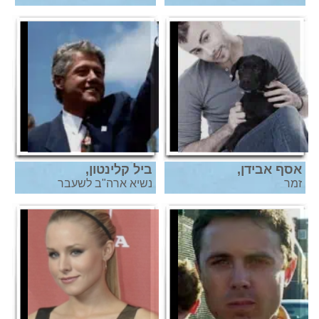
אסף אבידן,
ביל קלינטון,
זמר
נשיא ארה"ב לשעבר