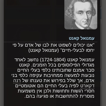
א.ד גורדון
דון יצחק אברבנאל
עמנואל קאנט
"אנו יכולים לשפוט את לבו של אדם על פי
יחסו לבעלי-חיים" (עמנואל קאנט)
עמנואל קאנט (1724-1804) נחשב לאחד
מגדולי הפילוסופים בכל הזמנים. קאנט
סבר אמנם שחובותינו כלפי בעלי החיים
ג'ורג' ברנרד שו
עמנואל קאנט
נובעות למעשה ממחויבות עקיפה כלפי בני
אדם, אך שלל בפירוש את טענתו של
רנה
דקארט
לפיה בעלי החיים הם אוטומטיים
חסרי רגשות ותחושות ולכן אין משמעות
מוסרית להתחשבות או פגיעה בהם.