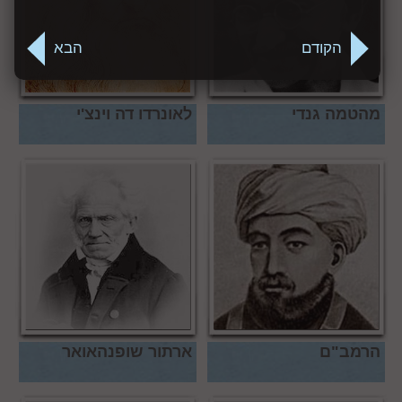
הקודם
הבא
מהטמה גנדי
לאונרדו דה וינצ'י
הרמב"ם
ארתור שופנהאואר