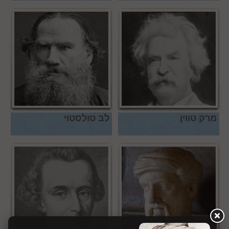
מרק טווין
לב טולסטוי