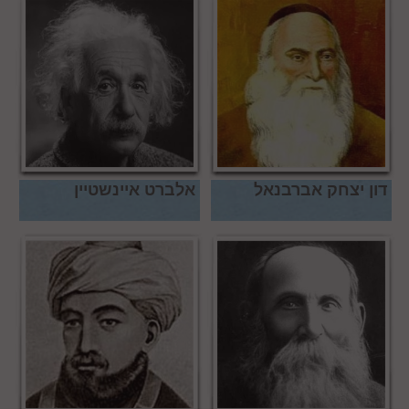
דון יצחק אברבנאל
אלברט איינשטיין