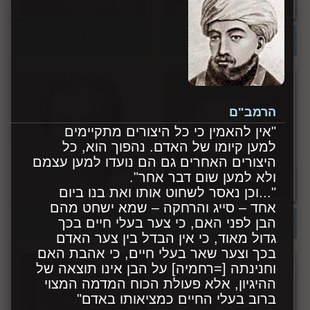
פיתגורס
עמנואל קאנט
הרמב"ם
"אין להאמין כי כל היצורים מתקיימים
למען קיומו של האדם. נהפוך הוא, כל
היצורים האחרים גם הם נועדו למען עצמם
ולא למען שום דבר אחר".
"...וכן נאסר לשחוט אותו ואת בנו ביום
אחד – סייג והרחקה – שמא ישחט מהם
פרנץ קפקא
רייצ'ל קרסון
הבן לפני האם, כי צער בעלי חיים בכך
גדול מאוד, כי אין הבדל בין צער האדם
בכך וצער שאר בעלי חיים, כי אהבת האם
וחנינתה [=רחמיה] על הבן אינו תוצאה של
ההיגיון, אלא פעולת הכוח המדמה המצוי
ברוב בעלי החיים כמציאותו באדם"